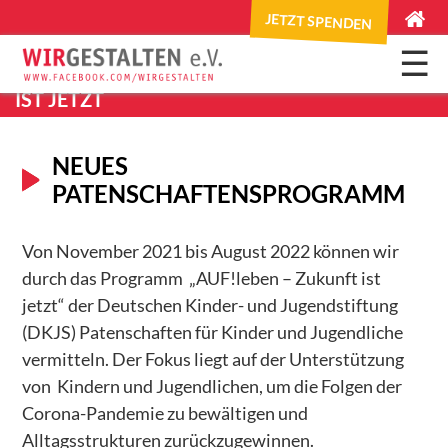
JETZT SPENDEN
×
☰
PATENSCHAFTEN - AUF!LEBEN – ZUKUNFT
HOME
IST JETZT
Skip
to
ANGEBOTE
navigation
NEUES
Check it out
Skip
PATENSCHAFTENSPROGRAMM
to
Patenschaften für Geflüchtete
content
Von November 2021 bis August 2022 können wir
Hausaufgabenhilfe
durch das Programm „AUF!leben – Zukunft ist
SuperPatent!
jetzt“ der Deutschen Kinder- und Jugendstiftung
tschweni eso Georgien
(DKJS) Patenschaften für Kinder und Jugendliche
vermitteln. Der Fokus liegt auf der Unterstützung
Über das Projekt
von Kindern und Jugendlichen, um die Folgen der
About the project
Corona-Pandemie zu bewältigen und
Alltagsstrukturen zurückzugewinnen.
Neuigkeiten