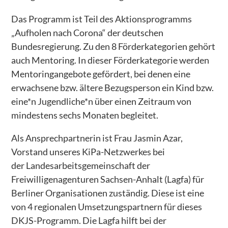
Uzimatele Kenia
Das Programm ist Teil des Aktionsprogramms
„Aufholen nach Corona“ der deutschen
Libanon – Bildungspatenschaften für Kinder
Bundesregierung. Zu den 8 Förderkategorien gehört
Peace Cathedral Tbilisi
auch Mentoring. In dieser Förderkategorie werden
ÜBER UNS
Mentoringangebote gefördert, bei denen eine
erwachsene bzw. ältere Bezugsperson ein Kind bzw.
WIR GESTALTEN e.V.
eine*n Jugendliche*n über einen Zeitraum von
Kinderschutz
mindestens sechs Monaten begleitet.
Presse
Als Ansprechpartnerin ist Frau Jasmin Azar,
Vorstand unseres KiPa-Netzwerkes bei
GESTALTEN Vorgestellt
der Landesarbeitsgemeinschaft der
PROJEKTE
Freiwilligenagenturen Sachsen-Anhalt (Lagfa) für
Abgeschlossene Projekte
Berliner Organisationen zuständig. Diese ist eine
von 4 regionalen Umsetzungspartnern für dieses
– Patenschaften - AUF!leben – Zukunft ist jetzt
DKJS-Programm. Die Lagfa hilft bei der
– Integration als dialogischer Prozess