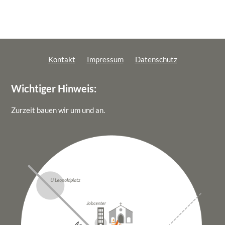
– HIER – Herkunft, Identität, Entdeckung (von)
Räumen
AKTUELLES
MITGESTALTEN
Kontakt
Impressum
Datenschutz
Zeitspenden
Wichtiger Hinweis:
Geldspenden
Zurzeit bauen wir um und an.
Bildungsspenden
Mitgliedschaft
NEWSLETTER
DOWNLOADS
KONTAKT
IMPRESSUM