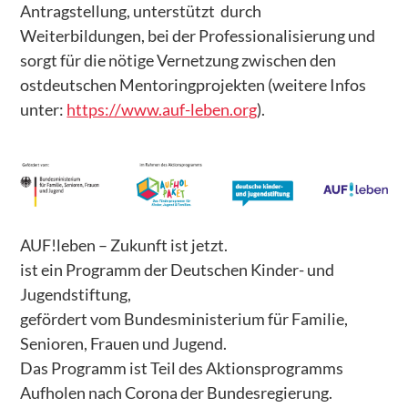
Antragstellung, unterstützt durch
– WERTESTARTER Zukunft
Weiterbildungen, bei der Professionalisierung und
sorgt für die nötige Vernetzung zwischen den
– Kiezpatenschaften für Flüchtlingskinder
ostdeutschen Mentoringprojekten (weitere Infos
– Greta, Malala & Co
unter:
https://www.auf-leben.org
).
– Begleitforschungsprojekt PERSPEKTIVWECHSEL
– Banat Acher Zaman – die Mädchen von heute
– Tanzprojekt Sinfonie der Großstadt 2.0. Was uns
bewegt
AUF!leben – Zukunft ist jetzt.
ist ein Programm der Deutschen Kinder- und
– Medienkompetenz in Patenschaftsprojekten
Jugendstiftung,
– Tanzprojekt Khatwa – Grenzen verschieben
gefördert vom Bundesministerium für Familie,
– Projekt ROCKe(i)T-Rallye
Senioren, Frauen und Jugend.
Das Programm ist Teil des Aktionsprogramms
– Familiencafé
Aufholen nach Corona der Bundesregierung.