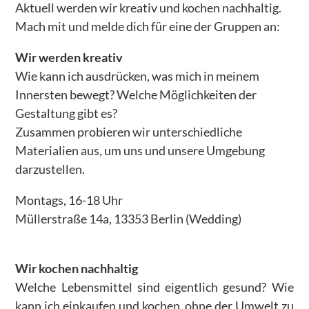
Aktuell werden wir kreativ und kochen nachhaltig.
– WERTESTARTER Zukunft
Mach mit und melde dich für eine der Gruppen an:
– Kiezpatenschaften für Flüchtlingskinder
Wir werden kreativ
Wie kann ich ausdrücken, was mich in meinem
– Greta, Malala & Co
Innersten bewegt? Welche Möglichkeiten der
– Begleitforschungsprojekt PERSPEKTIVWECHSEL
Gestaltung gibt es?
Zusammen probieren wir unterschiedliche
– Banat Acher Zaman – die Mädchen von heute
Materialien aus, um uns und unsere Umgebung
– Tanzprojekt Sinfonie der Großstadt 2.0. Was uns
darzustellen.
bewegt
Montags, 16-18 Uhr
– Medienkompetenz in Patenschaftsprojekten
Müllerstraße 14a, 13353 Berlin (Wedding)
– Tanzprojekt Khatwa – Grenzen verschieben
– Projekt ROCKe(i)T-Rallye
Wir kochen nachhaltig
– Familiencafé
Welche Lebensmittel sind eigentlich gesund? Wie
kann ich einkaufen und kochen, ohne der Umwelt zu