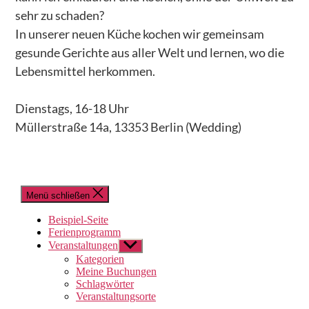
– HIER – Herkunft, Identität, Entdeckung (von)
sehr zu schaden?
Räumen
In unserer neuen Küche kochen wir gemeinsam
AKTUELLES
gesunde Gerichte aus aller Welt und lernen, wo die
Lebensmittel herkommen.
MITGESTALTEN
Zeitspenden
Dienstags, 16-18 Uhr
Müllerstraße 14a, 13353 Berlin (Wedding)
Geldspenden
Bildungsspenden
Mitgliedschaft
NEWSLETTER
DOWNLOADS
KONTAKT
IMPRESSUM