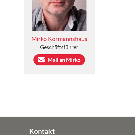
AKTUELLES
MITGESTALTEN
Zeitspenden
Mirko Kormannshaus
Geldspenden
Geschäftsführer
Bildungsspenden
Mail an Mirko
Mitgliedschaft
NEWSLETTER
DOWNLOADS
KONTAKT
IMPRESSUM
DATENSCHUTZ
Kontakt