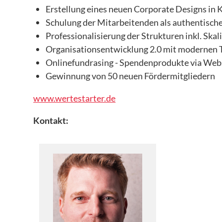
Erstellung eines neuen Corporate Designs in
– WERTESTARTER Zukunft
Schulung der Mitarbeitenden als authentische
Professionalisierung der Strukturen inkl. Skal
– Kiezpatenschaften für Flüchtlingskinder
Organisationsentwicklung 2.0 mit modernen 
– Greta, Malala & Co
Onlinefundrasing - Spendenprodukte via Websi
– Begleitforschungsprojekt PERSPEKTIVWECHSEL
Gewinnung von 50 neuen Fördermitgliedern
– Banat Acher Zaman – die Mädchen von heute
www.wertestarter.de
– Tanzprojekt Sinfonie der Großstadt 2.0. Was uns bewe
Kontakt:
– Medienkompetenz in Patenschaftsprojekten
– Tanzprojekt Khatwa – Grenzen verschieben
– Projekt ROCKe(i)T-Rallye
– Familiencafé
– HIER – Herkunft, Identität, Entdeckung (von) Räumen