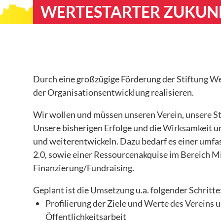
WERTESTARTER ZUKUNF
Uzimatele Kenia
Libanon – Bildungspatenschaften für Kinder
Peace Cathedral Tbilisi
ÜBER UNS
Durch eine großzügige Förderung der Stiftung Wer
WIR GESTALTEN e.V.
der Organisationsentwicklung realisieren.
Kinderschutz
Wir wollen und müssen unseren Verein, unsere St
Unsere bisherigen Erfolge und die Wirksamkeit u
Presse
und weiterentwickeln. Dazu bedarf es einer umf
GESTALTEN Vorgestellt
2.0, sowie einer Ressourcenakquise im Bereich 
PROJEKTE
Finanzierung/Fundraising.
Abgeschlossene Projekte
Geplant ist die Umsetzung u.a. folgender Schritte
– Patenschaften - AUF!leben – Zukunft ist jetzt
Profilierung der Ziele und Werte des Vereins
Öffentlichkeitsarbeit
– Integration als dialogischer Prozess