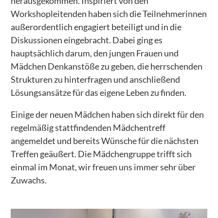
herausgekommen. Inspiriert von den
Workshopleitenden haben sich die Teilnehmerinnen
– WERTESTARTER Zukunft
außerordentlich engagiert beteiligt und in die
– Kiezpatenschaften für Flüchtlingskinder
Diskussionen eingebracht. Dabei ging es
hauptsächlich darum, den jungen Frauen und
– Greta, Malala & Co
Mädchen Denkanstöße zu geben, die herrschenden
– Begleitforschungsprojekt PERSPEKTIVWECHSEL
Strukturen zu hinterfragen und anschließend
Lösungsansätze für das eigene Leben zu finden.
– Banat Acher Zaman – die Mädchen von heute
– Tanzprojekt Sinfonie der Großstadt 2.0. Was uns
Einige der neuen Mädchen haben sich direkt für den
bewegt
regelmäßig stattfindenden Mädchentreff
angemeldet und bereits Wünsche für die nächsten
– Medienkompetenz in Patenschaftsprojekten
Treffen geäußert. Die Mädchengruppe trifft sich
– Tanzprojekt Khatwa – Grenzen verschieben
einmal im Monat, wir freuen uns immer sehr über
Zuwachs.
– Projekt ROCKe(i)T-Rallye
– Familiencafé