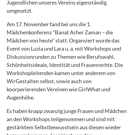
Jugendlichen unseres Vereins eigenständig
Uzimatele Kenia
umgesetzt.
Libanon – Bildungspatenschaften für Kinder
Am 17. November fand bei uns die 1.
Peace Cathedral Tbilisi
Mädchenkonferenz "Banat Acher Zaman – die
Mädchen von heute" statt. Organsiert wurde das
ÜBER UNS
Event von Luzia und Lara u. a. mit Workshops und
WIR GESTALTEN e.V.
Diskussionrunden zu Themen wie Berufswahl,
Schönheitsideale, Identität und Frauenrechte. Die
Kinderschutz
Workshopleitenden kamen unter anderem von
Presse
WirGestalten selbst, sowie auch von
koorperierenden Vereinen wie GirlWhat und
GESTALTEN Vorgestellt
Augenhöhe.
PROJEKTE
Es haben knapp zwanzig junge Frauen und Mädchen
Abgeschlossene Projekte
an den Workshops teilgenommen und sind mit
– Patenschaften - AUF!leben – Zukunft ist jetzt
gestärktem Selbstbewusstsein aus diesen wieder
– Integration als dialogischer Prozess