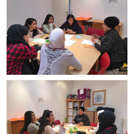
– HIER – Herkunft, Identität, Entdeckung (von)
Räumen
AKTUELLES
MITGESTALTEN
Zeitspenden
Geldspenden
Bildungsspenden
Mitgliedschaft
NEWSLETTER
DOWNLOADS
KONTAKT
IMPRESSUM