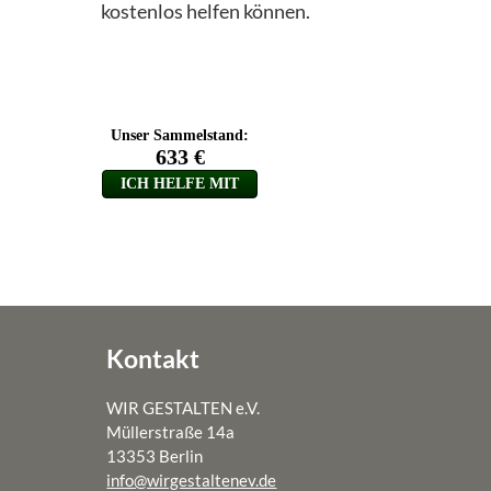
kostenlos helfen können.
– WERTESTARTER Zukunft
– Kiezpatenschaften für Flüchtlingskinder
– Greta, Malala & Co
– Begleitforschungsprojekt PERSPEKTIVWECHSEL
– Banat Acher Zaman – die Mädchen von heute
– Tanzprojekt Sinfonie der Großstadt 2.0. Was uns bewe
– Medienkompetenz in Patenschaftsprojekten
– Tanzprojekt Khatwa – Grenzen verschieben
Kontakt
– Projekt ROCKe(i)T-Rallye
WIR GESTALTEN e.V.
– Familiencafé
Müllerstraße 14a
13353 Berlin
– HIER – Herkunft, Identität, Entdeckung (von) Räumen
info@wirgestaltenev.de