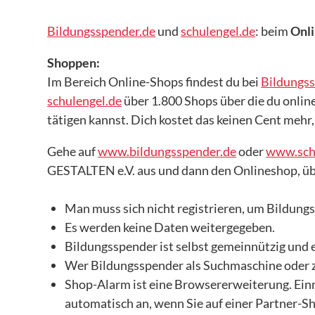
Uzimatele Kenia
Bildungsspender.de
und
schulengel.de
: beim
Onl
Libanon – Bildungspatenschaften für Kinder
Shoppen:
Peace Cathedral Tbilisi
Im Bereich Online-Shops findest du bei
Bildungs
schulengel.de
über 1.800 Shops über die du onlin
ÜBER UNS
tätigen kannst. Dich kostet das keinen Cent mehr
WIR GESTALTEN e.V.
Gehe auf
www.bildungsspender.de
oder
www.sch
Kinderschutz
GESTALTEN e.V. aus und dann den Onlineshop, übe
Presse
Man muss sich nicht registrieren, um Bildung
GESTALTEN Vorgestellt
Es werden keine Daten weitergegeben.
PROJEKTE
Bildungsspender ist selbst gemeinnützig und e
Abgeschlossene Projekte
Wer Bildungsspender als Suchmaschine oder z
Shop-Alarm ist eine Browsererweiterung. Einma
– Patenschaften - AUF!leben – Zukunft ist jetzt
automatisch an, wenn Sie auf einer Partner-
– Integration als dialogischer Prozess