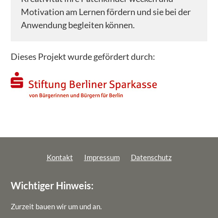
– HIER – Herkunft, Identität, Entdeckung (von)
Motivation am Lernen fördern und sie bei der
Räumen
Anwendung begleiten können.
AKTUELLES
MITGESTALTEN
Dieses Projekt wurde gefördert durch:
Zeitspenden
Geldspenden
Bildungsspenden
Mitgliedschaft
NEWSLETTER
Kontakt
Impressum
Datenschutz
DOWNLOADS
Wichtiger Hinweis:
KONTAKT
IMPRESSUM
Zurzeit bauen wir um und an.