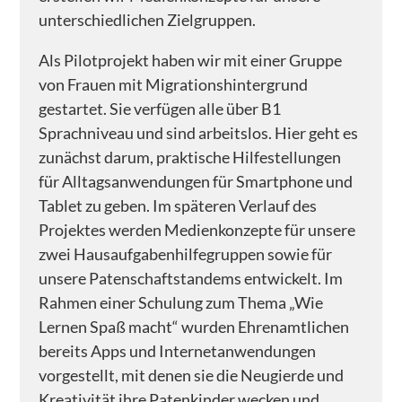
unterschiedlichen Zielgruppen.
– WERTESTARTER Zukunft
Als Pilotprojekt haben wir mit einer Gruppe
– Kiezpatenschaften für Flüchtlingskinder
von Frauen mit Migrationshintergrund
– Greta, Malala & Co
gestartet. Sie verfügen alle über B1
Sprachniveau und sind arbeitslos. Hier geht es
– Begleitforschungsprojekt PERSPEKTIVWECHSEL
zunächst darum, praktische Hilfestellungen
– Banat Acher Zaman – die Mädchen von heute
für Alltagsanwendungen für Smartphone und
Tablet zu geben. Im späteren Verlauf des
– Tanzprojekt Sinfonie der Großstadt 2.0. Was uns
Projektes werden Medienkonzepte für unsere
bewegt
zwei Hausaufgabenhilfegruppen sowie für
– Medienkompetenz in Patenschaftsprojekten
unsere Patenschaftstandems entwickelt. Im
– Tanzprojekt Khatwa – Grenzen verschieben
Rahmen einer Schulung zum Thema „Wie
Lernen Spaß macht“ wurden Ehrenamtlichen
– Projekt ROCKe(i)T-Rallye
bereits Apps und Internetanwendungen
– Familiencafé
vorgestellt, mit denen sie die Neugierde und
Kreativität ihre Patenkinder wecken und