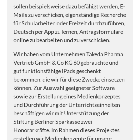
sollen beispielsweise dazu befähigt werden, E-
Uzimatele Kenia
Mails zu verschicken, eigenständige Recherche
Libanon – Bildungspatenschaften für Kinder
für Schularbeiten oder Freizeit durchzuführen,
Deutsch per App zu lernen, Antragsformulare
Peace Cathedral Tbilisi
online zu bearbeiten und zu verschicken.
ÜBER UNS
Wir haben vom Unternehmen Takeda Pharma
WIR GESTALTEN e.V.
Vertrieb GmbH & Co KG 60 gebrauchte und
Kinderschutz
gut funktionsfähige iPads geschenkt
bekommen, die wir für diese Zwecke einsetzen
Presse
können. Zur Auswahl geeigneter Software
GESTALTEN Vorgestellt
sowie zur Erstellung eines Medienkonzeptes
und Durchführung der Unterrichtseinheiten
PROJEKTE
beschäftigen wir mit Unterstützung der
Abgeschlossene Projekte
Stiftung Berliner Sparkasse zwei
– Patenschaften - AUF!leben – Zukunft ist jetzt
Honorarkräfte. Im Rahmen dieses Projektes
erstellen wir Medienkonzepte für unsere
– Integration als dialogischer Prozess