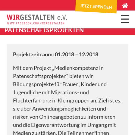
JETZT SPENDEN
×
☰
MEDIENKOMPETENZ IN
HOME
PATENSCHAFTSPROJEKTEN
Skip
to
ANGEBOTE
navigation
Check it out
Projektzeitraum: 01.2018 – 12.2018
Skip
to
Patenschaften für Geflüchtete
Mit dem Projekt „Medienkompetenz in
content
Hausaufgabenhilfe
Patenschaftsprojekten“ bieten wir
Bildungsprojekte für Frauen, Kinder und
SuperPatent!
Jugendliche mit Migrations- und
tschweni eso Georgien
Fluchterfahrung in Kleingruppen an. Ziel ist es,
sie über Anwendungsmöglichkeiten und -
Über das Projekt
risiken von Onlineangeboten zu informieren
About the project
und die Eigenverantwortung im Umgang mit
Neuigkeiten
Medien zu stärken. Die Teilnehmer*innen