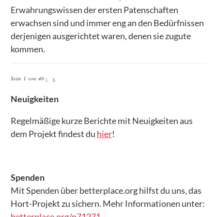
DATENSCHUTZ
Erwahrungswissen der ersten Patenschaften
erwachsen sind und immer eng an den Bedürfnissen
derjenigen ausgerichtet waren, denen sie zugute
kommen.
Seite 1 von 40
›
»
Neuigkeiten
Regelmäßige kurze Berichte mit Neuigkeiten aus
dem Projekt findest du
hier
!
Spenden
Mit Spenden über betterplace.org hilfst du uns, das
Hort-Projekt zu sichern. Mehr Informationen unter:
betterplace.org/p71271
.