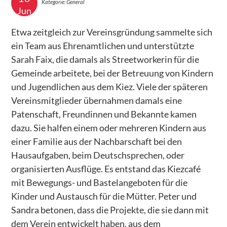
– HIER – Herkunft, Identität, Entdeckung (von)
Kategorie: General
Jun
Räumen
Etwa zeitgleich zur Vereinsgründung sammelte sich
AKTUELLES
ein Team aus Ehrenamtlichen und unterstützte
MITGESTALTEN
Sarah Faix, die damals als Streetworkerin für die
Gemeinde arbeitete, bei der Betreuung von Kindern
Zeitspenden
und Jugendlichen aus dem Kiez. Viele der späteren
Geldspenden
Vereinsmitglieder übernahmen damals eine
Patenschaft, Freundinnen und Bekannte kamen
Bildungsspenden
dazu. Sie halfen einem oder mehreren Kindern aus
Mitgliedschaft
einer Familie aus der Nachbarschaft bei den
NEWSLETTER
Hausaufgaben, beim Deutschsprechen, oder
organisierten Ausflüge. Es entstand das Kiezcafé
DOWNLOADS
mit Bewegungs- und Bastelangeboten für die
KONTAKT
Kinder und Austausch für die Mütter. Peter und
Sandra betonen, dass die Projekte, die sie dann mit
IMPRESSUM
dem Verein entwickelt haben, aus dem