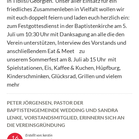
in Tiblisi/Georgien. Unser aller Einsatz für ein
friedliches Zusammenleben in Vielfalt wollen wir
– WERTESTARTER Zukunft
mit euch doppelt feiern und laden euch herzlich ein:
– Kiezpatenschaften für Flüchtlingskinder
zum Festgottesdienst in der Baptistenkirche am 5.
Juli um 10:30 Uhr mit Danksagung an alle die den
– Greta, Malala & Co
Verein unterstützen, Interview des Vorstands und
– Begleitforschungsprojekt PERSPEKTIVWECHSEL
anschließendem Eat & Meet zu
unserem Sommerfest am 8. Juli ab 15 Uhr mit
– Banat Acher Zaman – die Mädchen von heute
Spielstationen, Eis, Kaffee & Kuchen, Hüpfburg,
– Tanzprojekt Sinfonie der Großstadt 2.0. Was uns
Kinderschminken, Glücksrad, Grillen und vielem
bewegt
mehr
– Medienkompetenz in Patenschaftsprojekten
PETER JÖRGENSEN, PASTOR DER
– Tanzprojekt Khatwa – Grenzen verschieben
BAPTISTENGEMEINDE WEDDING UND SANDRA
– Projekt ROCKe(i)T-Rallye
LENKE, VORSTANDSMITGLIED, ERINNERN SICH AN
DIE VEREINSGRÜNDUNG
– Familiencafé
Erstellt von: kerstin
16