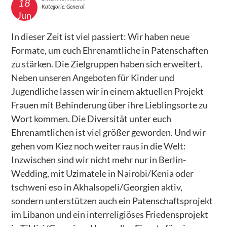
18
Kategorie: General
Uzimatele Kenia
Jun
Libanon – Bildungspatenschaften für Kinder
In dieser Zeit ist viel passiert: Wir haben neue
Formate, um euch Ehrenamtliche in Patenschaften
Peace Cathedral Tbilisi
zu stärken. Die Zielgruppen haben sich erweitert.
ÜBER UNS
Neben unseren Angeboten für Kinder und
Jugendliche lassen wir in einem aktuellen Projekt
WIR GESTALTEN e.V.
Frauen mit Behinderung über ihre Lieblingsorte zu
Kinderschutz
Wort kommen. Die Diversität unter euch
Ehrenamtlichen ist viel größer geworden. Und wir
Presse
gehen vom Kiez noch weiter raus in die Welt:
GESTALTEN Vorgestellt
Inzwischen sind wir nicht mehr nur in Berlin-
PROJEKTE
Wedding, mit Uzimatele in Nairobi/Kenia oder
tschweni eso in Akhalsopeli/Georgien aktiv,
Abgeschlossene Projekte
sondern unterstützen auch ein Patenschaftsprojekt
– Patenschaften - AUF!leben – Zukunft ist jetzt
im Libanon und ein interreligiöses Friedensprojekt
– Integration als dialogischer Prozess